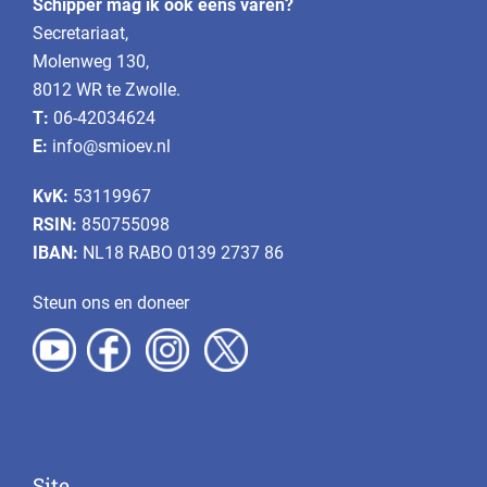
Schipper mag ik ook eens varen?
Secretariaat,
Molenweg 130,
8012 WR te Zwolle.
T:
06-42034624
E:
info@smioev.nl
KvK:
53119967
RSIN:
850755098
IBAN:
NL18 RABO 0139 2737 86
Steun ons en doneer
Site