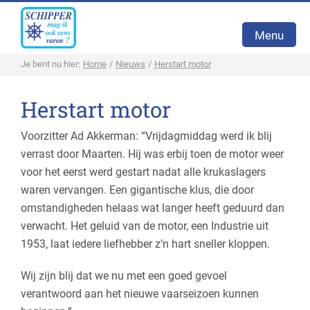
Menu
Je bent nu hier:
Home
/
Nieuws
/
Herstart motor
Home
Herstart motor
Vaartochten
Voorzitter Ad Akkerman: “Vrijdagmiddag werd ik blij
De Stichting
verrast door Maarten. Hij was erbij toen de motor weer
voor het eerst werd gestart nadat alle krukaslagers
Het schip
waren vervangen. Een gigantische klus, die door
omstandigheden helaas wat langer heeft geduurd dan
Nieuws
verwacht. Het geluid van de motor, een Industrie uit
Vergaderen
1953, laat iedere liefhebber z’n hart sneller kloppen.
Contact
Wij zijn blij dat we nu met een goed gevoel
verantwoord aan het nieuwe vaarseizoen kunnen
Boeken