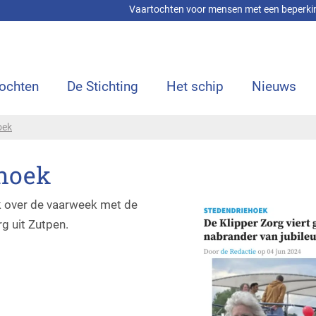
Vaartochten voor mensen met een beperki
ochten
De Stichting
Het schip
Nieuws
oek
ehoek
k over de vaarweek met de
g uit Zutpen.