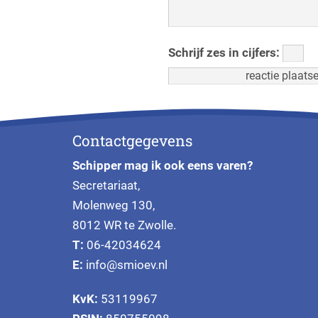
Schrijf zes in cijfers:
Contactgegevens
Schipper mag ik ook eens varen?
Secretariaat,
Molenweg 130,
8012 WR te Zwolle.
T:
06-42034624
E:
info@smioev.nl
KvK:
53119967