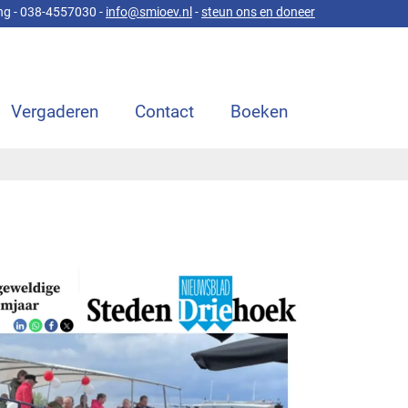
ng - 038-4557030 -
info@smioev.nl
-
steun ons en doneer
Vergaderen
Contact
Boeken