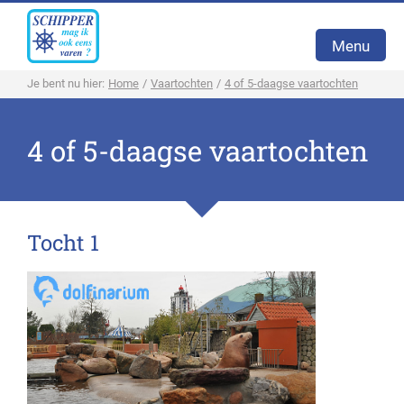
Menu
Je bent nu hier:
Home
/
Vaartochten
/
4 of 5-daagse vaartochten
Home
4 of 5-daagse vaartochten
Vaartochten
De Stichting
Tocht 1
Het schip
Nieuws
Vergaderen
Contact
Boeken